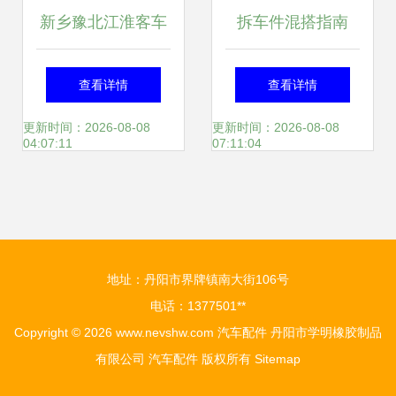
新乡豫北江淮客车
拆车件混搭指南
转向器总成 品质与
DIO18前圈、GY6
查看详情
查看详情
性能的完美结合
排气与汽车内饰升
更新时间：2026-08-08
更新时间：2026-08-08
04:07:11
07:11:04
级
地址：丹阳市界牌镇南大街106号
电话：1377501**
Copyright © 2026
www.nevshw.com
汽车配件
丹阳市学明橡胶制品
有限公司
汽车配件
版权所有
Sitemap