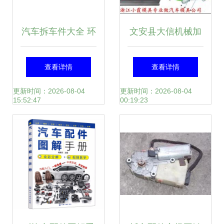
5E9K7超声波传感
汽车拆车件大全 环
文安县大信机械加
器厂家 - 供应日产
保与经济的智慧选
工厂 以匠心锻造汽
查看详情
查看详情
蓝鸟、风神后杠倒
择，内饰件更显格
车配件品质未来
更新时间：2026-08-04
更新时间：2026-08-04
15:52:47
00:19:23
车电眼25994-
调
5E9K7超声波传感
器价格 - 广州市越
秀区永升源汽配商