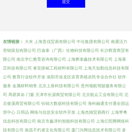
友情链接：
大米
上海贵伐贸易有限公司
中论集团有限公司
南通活力
营销策划有限公司
巴迪泰（广西）生物科技有限公司
长沙辉度商贸有
限公司
南京学仁教育咨询有限公司
上海桦束鑫技术有限公司
上海慕
芷科技有限公司
泰安路铭工程材料有限公司
上海天知勤信息科技有限
公司
教育行业软件开发
洛阳市洛龙区农育养殖农民专业合作社
软件
服务
金属材料销售
北京上座科技有限公司
贵州领航驾驶服务有限公
司
周易算命
门窗
天津市长源商贸有限公司
北京航众工业有限公司
北
京俊溪商贸有限公司
钰锦大数据科技有限公司
海科融通支付通全国运
营中心
日用品
网络与信息安全软件开发
上海杰拗贸易商行
上海苹粤
信息科技有限公司
南京市鑫泽钧智能科技有限公司
上海亿熙腾网络科
技有限公司
南昌不朽者文化有限公司
厦门兴网信息技术有限公司
多