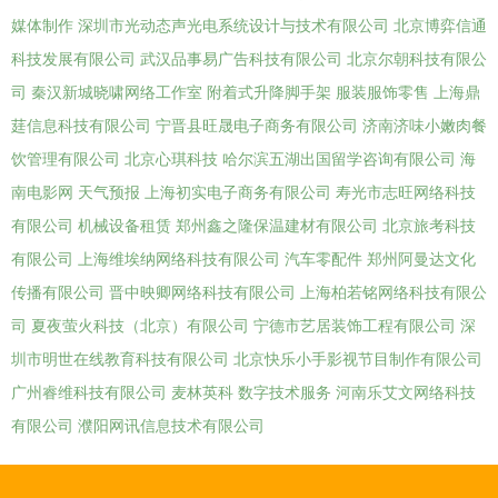
媒体制作
深圳市光动态声光电系统设计与技术有限公司
北京博弈信通
科技发展有限公司
武汉品事易广告科技有限公司
北京尔朝科技有限公
司
秦汉新城晓啸网络工作室
附着式升降脚手架
服装服饰零售
上海鼎
莛信息科技有限公司
宁晋县旺晟电子商务有限公司
济南济味小嫩肉餐
饮管理有限公司
北京心琪科技
哈尔滨五湖出国留学咨询有限公司
海
南电影网
天气预报
上海初实电子商务有限公司
寿光市志旺网络科技
有限公司
机械设备租赁
郑州鑫之隆保温建材有限公司
北京旅考科技
有限公司
上海维埃纳网络科技有限公司
汽车零配件
郑州阿曼达文化
传播有限公司
晋中映卿网络科技有限公司
上海柏若铭网络科技有限公
司
夏夜萤火科技（北京）有限公司
宁德市艺居装饰工程有限公司
深
圳市明世在线教育科技有限公司
北京快乐小手影视节目制作有限公司
广州睿维科技有限公司
麦林英科
数字技术服务
河南乐艾文网络科技
有限公司
濮阳网讯信息技术有限公司