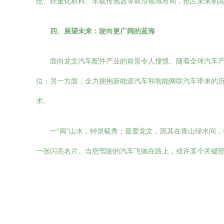
统、轻量化材料、车载传感器等前沿领域布局，抢占未来制
四、展望未来：驶向更广阔的蓝海
面向龙文汽车配件产业的前景令人憧憬。随着全球汽车产
位；另一方面，全力拥抱新能源汽车和智能网联汽车带来的
术。
一“闽”山水，钟灵毓秀；最爱龙文，因其在青山绿水间
一张闪亮名片。当您驾驶的汽车飞驰在路上，或许某个关键